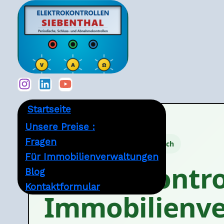
Zum
Inhalt
springen
Startseite
Unsere Preise :
Fragen
Elektrokontrollen im Kanton Zürich
Für Immobilienverwaltungen
Elektrokontro
Blog
Kontaktformular
Immobilienve